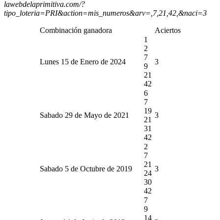
lawebdelaprimitiva.com/?
tipo_loteria=PRI&action=mis_numeros&arv=,7,21,42,&naci=3
Combinación ganadora
Aciertos
1
2
7
Lunes 15 de Enero de 2024
3
9
21
42
6
7
19
Sabado 29 de Mayo de 2021
3
21
31
42
2
7
21
Sabado 5 de Octubre de 2019
3
24
30
42
7
9
14