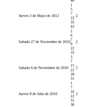
40
1
5
7
Jueves 3 de Mayo de 2012
2
22
35
43
2
6
7
Sabado 27 de Noviembre de 2010
2
9
22
35
3
7
15
Sabado 6 de Noviembre de 2010
2
22
28
31
1
7
16
Jueves 8 de Julio de 2010
2
22
31
36