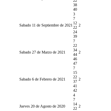
22
38
40
3
7
12
Sabado 11 de Septiembre de 2021
2
22
24
39
7
22
34
Sabado 27 de Marzo de 2021
2
44
46
47
7
15
22
Sabado 6 de Febrero de 2021
2
37
41
42
4
7
14
Jueves 20 de Agosto de 2020
2
22