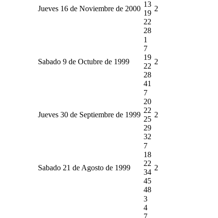
13
Jueves 16 de Noviembre de 2000
2
19
22
28
1
7
19
Sabado 9 de Octubre de 1999
2
22
28
41
7
20
22
Jueves 30 de Septiembre de 1999
2
25
29
32
7
18
22
Sabado 21 de Agosto de 1999
2
34
45
48
3
4
7