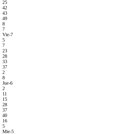
25
42
43
49
8
7
Vie-7
5
7
23
28
33
37
2
8
Jue-6
2
11
15
28
37
40
16
5
Mie-5