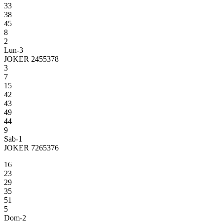
33
38
45
8
2
Lun-3
JOKER 2455378
3
7
15
42
43
49
44
9
Sab-1
JOKER 7265376
16
23
29
35
51
5
Dom-2