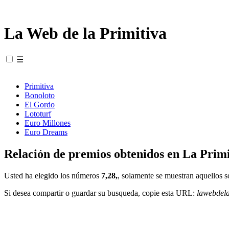
La Web de la Primitiva
☰
Primitiva
Bonoloto
El Gordo
Lototurf
Euro Millones
Euro Dreams
Relación de premios obtenidos en La Primi
Usted ha elegido los números
7,28,
, solamente se muestran aquellos s
Si desea compartir o guardar su busqueda, copie esta URL:
lawebdel