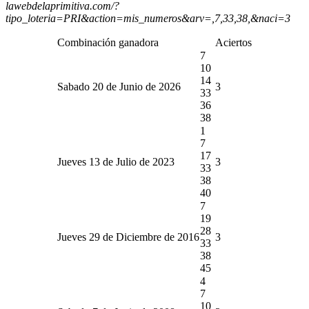
lawebdelaprimitiva.com/?
tipo_loteria=PRI&action=mis_numeros&arv=,7,33,38,&naci=3
Combinación ganadora
Aciertos
7
10
14
Sabado 20 de Junio de 2026
3
33
36
38
1
7
17
Jueves 13 de Julio de 2023
3
33
38
40
7
19
28
Jueves 29 de Diciembre de 2016
3
33
38
45
4
7
10