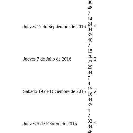
36
48
7
14
24
Jueves 15 de Septiembre de 2016
2
34
35
40
7
15
20
Jueves 7 de Julio de 2016
2
23
29
34
7
8
15
Sabado 19 de Diciembre de 2015
2
16
34
35
4
7
32
Jueves 5 de Febrero de 2015
2
34
46