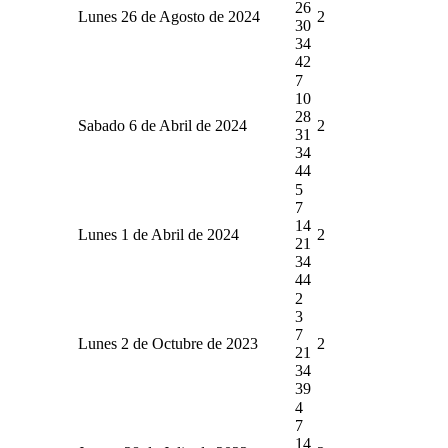
26
Lunes 26 de Agosto de 2024
2
30
34
42
7
10
28
Sabado 6 de Abril de 2024
2
31
34
44
5
7
14
Lunes 1 de Abril de 2024
2
21
34
44
2
3
7
Lunes 2 de Octubre de 2023
2
21
34
39
4
7
14