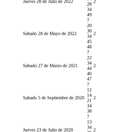
Jueves 28 de Julio de 2022
2
28
34
49
7
20
30
Sabado 28 de Mayo de 2022
2
34
45
48
7
22
34
Sabado 27 de Marzo de 2021
2
44
46
47
7
12
14
Sabado 5 de Septiembre de 2020
2
21
34
38
7
13
34
Jueves 23 de Julio de 2020
2