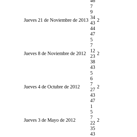
46
7
9
34
Jueves 21 de Noviembre de 2013
2
43
44
47
5
7
12
Jueves 8 de Noviembre de 2012
2
23
38
43
5
6
7
Jueves 4 de Octubre de 2012
2
27
43
47
1
5
7
Jueves 3 de Mayo de 2012
2
22
35
43