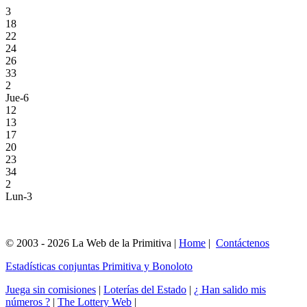
3
18
22
24
26
33
2
Jue-6
12
13
17
20
23
34
2
Lun-3
© 2003 - 2026 La Web de la Primitiva |
Home
|
Contáctenos
Estadísticas conjuntas Primitiva y Bonoloto
Juega sin comisiones
|
Loterías del Estado
|
¿ Han salido mis
números ?
|
The Lottery Web
|