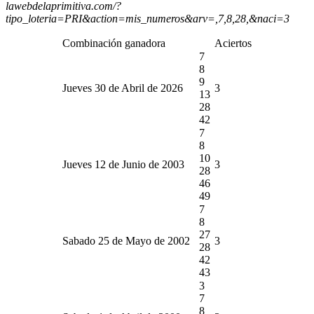
lawebdelaprimitiva.com/?
tipo_loteria=PRI&action=mis_numeros&arv=,7,8,28,&naci=3
Combinación ganadora
Aciertos
7
8
9
Jueves 30 de Abril de 2026
3
13
28
42
7
8
10
Jueves 12 de Junio de 2003
3
28
46
49
7
8
27
Sabado 25 de Mayo de 2002
3
28
42
43
3
7
8