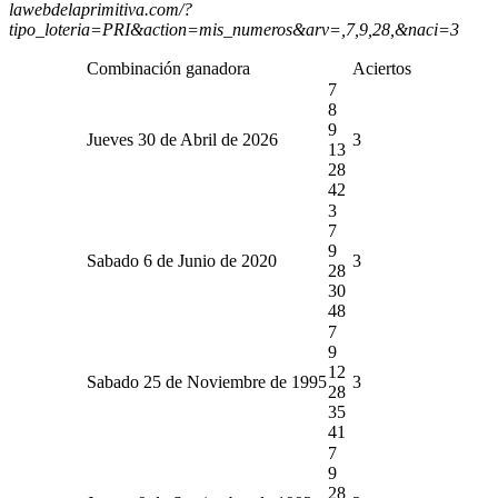
lawebdelaprimitiva.com/?
tipo_loteria=PRI&action=mis_numeros&arv=,7,9,28,&naci=3
Combinación ganadora
Aciertos
7
8
9
Jueves 30 de Abril de 2026
3
13
28
42
3
7
9
Sabado 6 de Junio de 2020
3
28
30
48
7
9
12
Sabado 25 de Noviembre de 1995
3
28
35
41
7
9
28