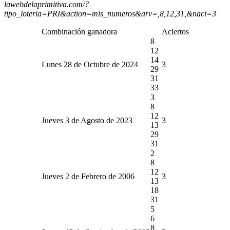
lawebdelaprimitiva.com/?
tipo_loteria=PRI&action=mis_numeros&arv=,8,12,31,&naci=3
Combinación ganadora
Aciertos
8
12
14
Lunes 28 de Octubre de 2024
3
29
31
33
3
8
12
Jueves 3 de Agosto de 2023
3
13
29
31
2
8
12
Jueves 2 de Febrero de 2006
3
13
18
31
5
6
8