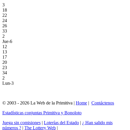
3
18
22
24
26
33
2
Jue-6
12
13
17
20
23
34
2
Lun-3
© 2003 - 2026 La Web de la Primitiva |
Home
|
Contáctenos
Estadísticas conjuntas Primitiva y Bonoloto
Juega sin comisiones
|
Loterías del Estado
|
¿ Han salido mis
números ?
|
The Lottery Web
|