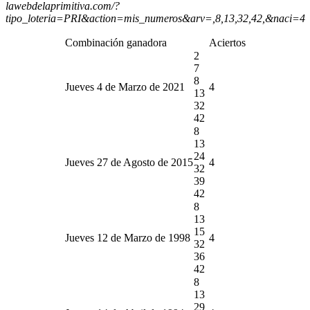
lawebdelaprimitiva.com/?
tipo_loteria=PRI&action=mis_numeros&arv=,8,13,32,42,&naci=4
Combinación ganadora
Aciertos
2
7
8
Jueves 4 de Marzo de 2021
4
13
32
42
8
13
24
Jueves 27 de Agosto de 2015
4
32
39
42
8
13
15
Jueves 12 de Marzo de 1998
4
32
36
42
8
13
29