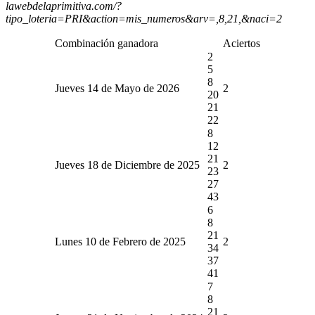
lawebdelaprimitiva.com/?
tipo_loteria=PRI&action=mis_numeros&arv=,8,21,&naci=2
Combinación ganadora
Aciertos
2
5
8
Jueves 14 de Mayo de 2026
2
20
21
22
8
12
21
Jueves 18 de Diciembre de 2025
2
23
27
43
6
8
21
Lunes 10 de Febrero de 2025
2
34
37
41
7
8
21