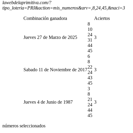
lawebdelaprimitiva.com/?
tipo_loteria=PRI&action=mis_numeros&arv=,8,24,45,&naci=3
Combinación ganadora
Aciertos
8
10
24
Jueves 27 de Marzo de 2025
3
31
44
45
6
8
22
Sabado 11 de Noviembre de 2017
3
24
43
45
3
8
21
Jueves 4 de Junio de 1987
3
24
44
45
números seleccionados