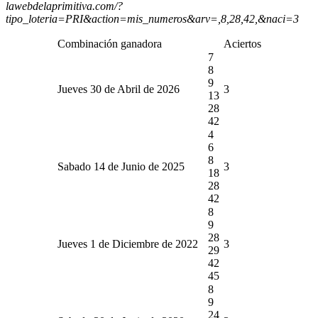
lawebdelaprimitiva.com/?
tipo_loteria=PRI&action=mis_numeros&arv=,8,28,42,&naci=3
Combinación ganadora
Aciertos
7
8
9
Jueves 30 de Abril de 2026
3
13
28
42
4
6
8
Sabado 14 de Junio de 2025
3
18
28
42
8
9
28
Jueves 1 de Diciembre de 2022
3
29
42
45
8
9
24