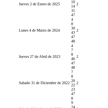
10
Jueves 2 de Enero de 2025
2
14
31
47
4
8
30
Lunes 4 de Marzo de 2024
2
43
47
48
4
7
8
Jueves 27 de Abril de 2023
2
46
47
48
7
8
20
Sabado 31 de Diciembre de 2022
2
22
23
47
8
9
24