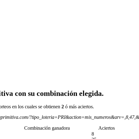
tiva con su combinación elegida.
orteos en los cuales se obtienen
2
ó más aciertos.
aprimitiva.com/?tipo_loteria=PRI&action=mis_numeros&arv=,8,47,
Combinación ganadora
Aciertos
8