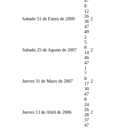
47
8
12
26
Sabado 31 de Enero de 2009
2
36
47
49
2
5
8
Sabado 25 de Agosto de 2007
2
14
46
47
1
7
8
Jueves 31 de Mayo de 2007
2
17
30
47
8
24
26
Jueves 13 de Abril de 2006
2
28
37
47