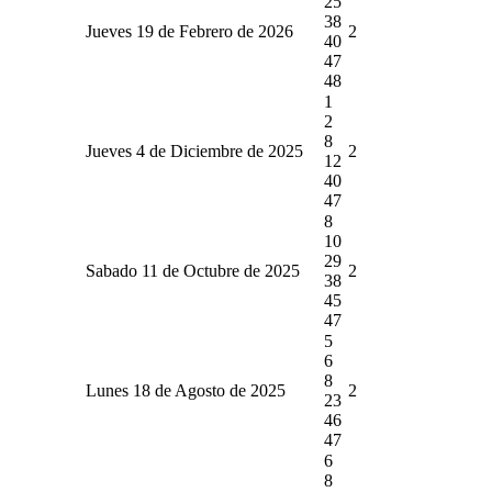
25
38
Jueves 19 de Febrero de 2026
2
40
47
48
1
2
8
Jueves 4 de Diciembre de 2025
2
12
40
47
8
10
29
Sabado 11 de Octubre de 2025
2
38
45
47
5
6
8
Lunes 18 de Agosto de 2025
2
23
46
47
6
8