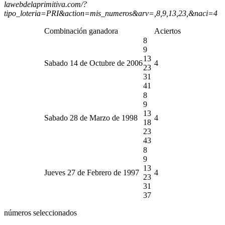
lawebdelaprimitiva.com/?
tipo_loteria=PRI&action=mis_numeros&arv=,8,9,13,23,&naci=4
Combinación ganadora
Aciertos
8
9
13
Sabado 14 de Octubre de 2006
4
23
31
41
8
9
13
Sabado 28 de Marzo de 1998
4
18
23
43
8
9
13
Jueves 27 de Febrero de 1997
4
23
31
37
números seleccionados