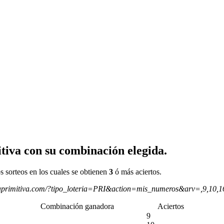
tiva con su combinación elegida.
s sorteos en los cuales se obtienen
3
ó más aciertos.
aprimitiva.com/?tipo_loteria=PRI&action=mis_numeros&arv=,9,10,
Combinación ganadora
Aciertos
9