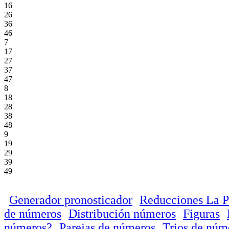
16
26
36
46
7
17
27
37
47
8
18
28
38
48
9
19
29
39
49
Generador pronosticador
Reducciones La P
de números
Distribución números
Figuras
números?
Parejas de números
Trios de núm