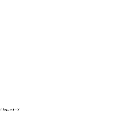
16,&naci=3