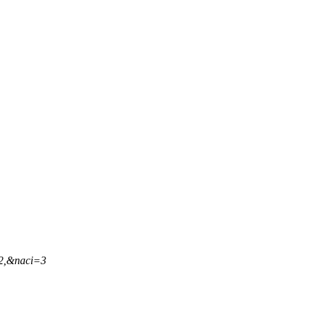
42,&naci=3