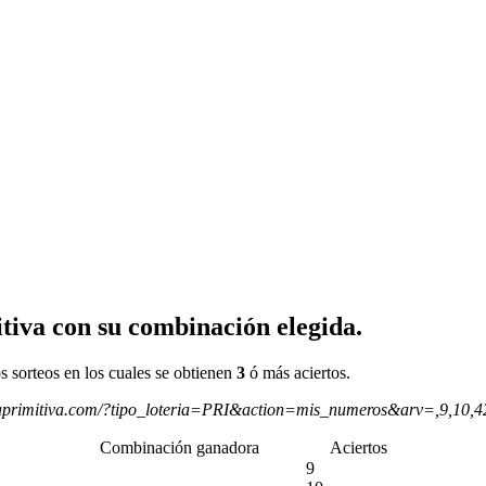
tiva con su combinación elegida.
s sorteos en los cuales se obtienen
3
ó más aciertos.
aprimitiva.com/?tipo_loteria=PRI&action=mis_numeros&arv=,9,10,
Combinación ganadora
Aciertos
9