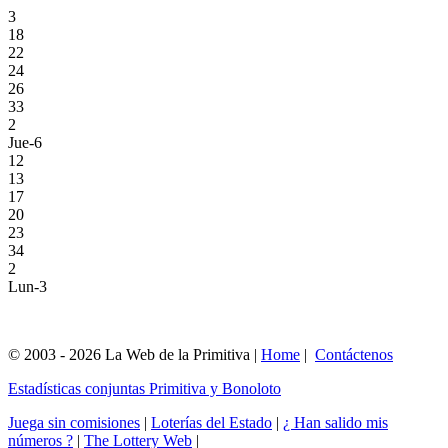
3
18
22
24
26
33
2
Jue-6
12
13
17
20
23
34
2
Lun-3
© 2003 - 2026 La Web de la Primitiva |
Home
|
Contáctenos
Estadísticas conjuntas Primitiva y Bonoloto
Juega sin comisiones
|
Loterías del Estado
|
¿ Han salido mis
números ?
|
The Lottery Web
|