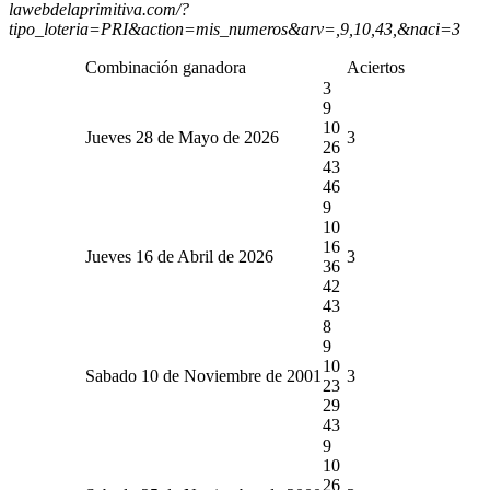
lawebdelaprimitiva.com/?
tipo_loteria=PRI&action=mis_numeros&arv=,9,10,43,&naci=3
Combinación ganadora
Aciertos
3
9
10
Jueves 28 de Mayo de 2026
3
26
43
46
9
10
16
Jueves 16 de Abril de 2026
3
36
42
43
8
9
10
Sabado 10 de Noviembre de 2001
3
23
29
43
9
10
26