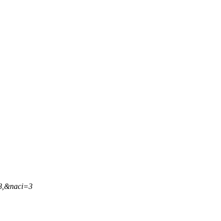
28,&naci=3