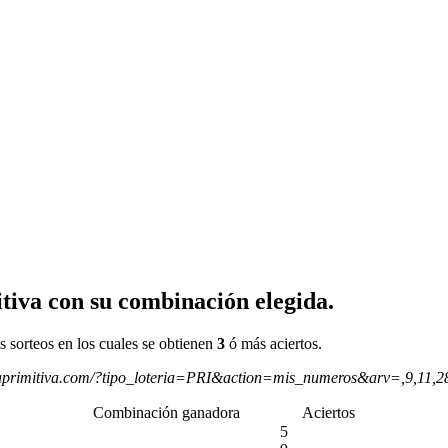
tiva con su combinación elegida.
s sorteos en los cuales se obtienen
3
ó más aciertos.
aprimitiva.com/?tipo_loteria=PRI&action=mis_numeros&arv=,9,11,
Combinación ganadora
Aciertos
5