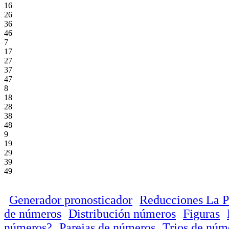
16
26
36
46
7
17
27
37
47
8
18
28
38
48
9
19
29
39
49
Generador pronosticador
Reducciones La P
de números
Distribución números
Figuras
números?
Parejas de números
Trios de núm