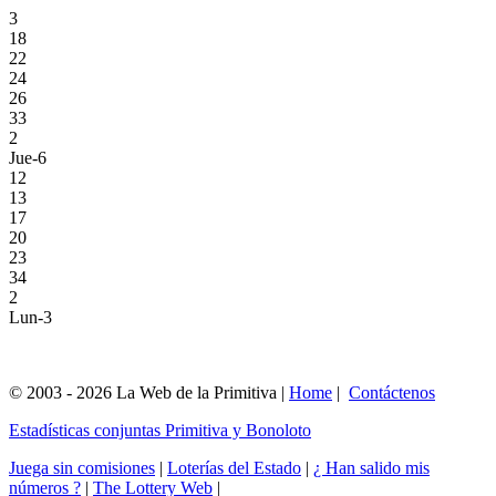
3
18
22
24
26
33
2
Jue-6
12
13
17
20
23
34
2
Lun-3
© 2003 - 2026 La Web de la Primitiva |
Home
|
Contáctenos
Estadísticas conjuntas Primitiva y Bonoloto
Juega sin comisiones
|
Loterías del Estado
|
¿ Han salido mis
números ?
|
The Lottery Web
|