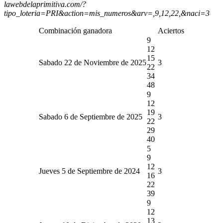
lawebdelaprimitiva.com/?
tipo_loteria=PRI&action=mis_numeros&arv=,9,12,22,&naci=3
Combinación ganadora
Aciertos
9
12
15
Sabado 22 de Noviembre de 2025
3
22
34
48
9
12
19
Sabado 6 de Septiembre de 2025
3
22
29
40
5
9
12
Jueves 5 de Septiembre de 2024
3
16
22
39
9
12
13