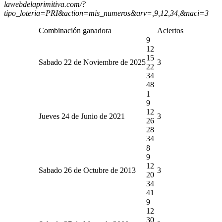
lawebdelaprimitiva.com/?
tipo_loteria=PRI&action=mis_numeros&arv=,9,12,34,&naci=3
Combinación ganadora
Aciertos
9
12
15
Sabado 22 de Noviembre de 2025
3
22
34
48
1
9
12
Jueves 24 de Junio de 2021
3
26
28
34
8
9
12
Sabado 26 de Octubre de 2013
3
20
34
41
9
12
30