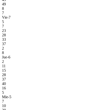
49
8
7
Vie-7
5
7
23
28
33
37
2
8
Jue-6
2
11
15
28
37
40
16
5
Mie-5
7
10