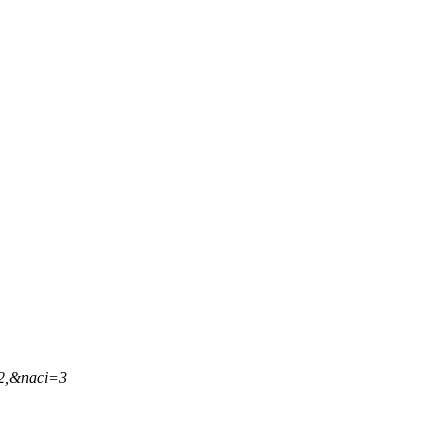
42,&naci=3