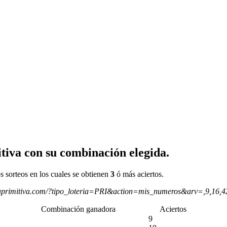
tiva con su combinación elegida.
s sorteos en los cuales se obtienen
3
ó más aciertos.
aprimitiva.com/?tipo_loteria=PRI&action=mis_numeros&arv=,9,16,
Combinación ganadora
Aciertos
9