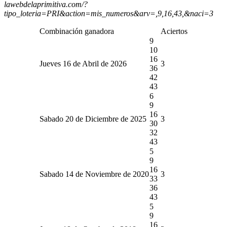
lawebdelaprimitiva.com/?
tipo_loteria=PRI&action=mis_numeros&arv=,9,16,43,&naci=3
Combinación ganadora
Aciertos
9
10
16
Jueves 16 de Abril de 2026
3
36
42
43
6
9
16
Sabado 20 de Diciembre de 2025
3
30
32
43
5
9
16
Sabado 14 de Noviembre de 2020
3
33
36
43
5
9
16