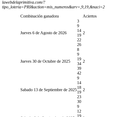
lawebdelaprimitiva.com/?
tipo_loteria=PRI&action=mis_numeros&arv=,9,19,&naci=2
Combinación ganadora
Aciertos
3
9
14
Jueves 6 de Agosto de 2026
2
19
22
26
8
9
19
Jueves 30 de Octubre de 2025
2
34
39
42
9
14
18
Sabado 13 de Septiembre de 2025
2
19
23
30
9
12
19