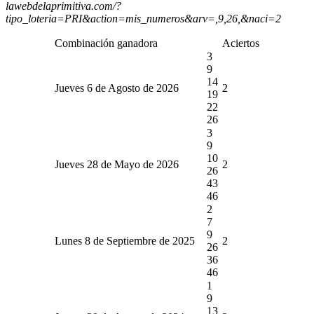
lawebdelaprimitiva.com/?
tipo_loteria=PRI&action=mis_numeros&arv=,9,26,&naci=2
Combinación ganadora
Aciertos
3
9
14
Jueves 6 de Agosto de 2026
2
19
22
26
3
9
10
Jueves 28 de Mayo de 2026
2
26
43
46
2
7
9
Lunes 8 de Septiembre de 2025
2
26
36
46
1
9
13