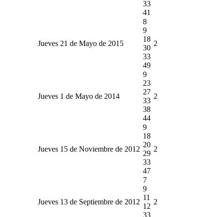
33
41
8
9
18
Jueves 21 de Mayo de 2015
2
30
33
49
9
23
27
Jueves 1 de Mayo de 2014
2
33
38
44
9
18
20
Jueves 15 de Noviembre de 2012
2
29
33
47
7
9
11
Jueves 13 de Septiembre de 2012
2
12
33