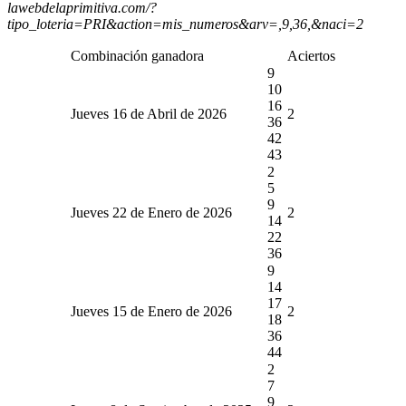
lawebdelaprimitiva.com/?
tipo_loteria=PRI&action=mis_numeros&arv=,9,36,&naci=2
Combinación ganadora
Aciertos
9
10
16
Jueves 16 de Abril de 2026
2
36
42
43
2
5
9
Jueves 22 de Enero de 2026
2
14
22
36
9
14
17
Jueves 15 de Enero de 2026
2
18
36
44
2
7
9