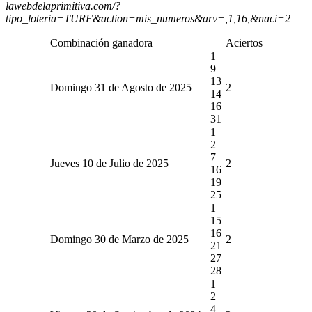
lawebdelaprimitiva.com/?
tipo_loteria=TURF&action=mis_numeros&arv=,1,16,&naci=2
Combinación ganadora
Aciertos
1
9
13
Domingo 31 de Agosto de 2025
2
14
16
31
1
2
7
Jueves 10 de Julio de 2025
2
16
19
25
1
15
16
Domingo 30 de Marzo de 2025
2
21
27
28
1
2
4