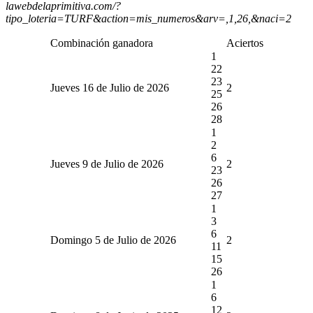
lawebdelaprimitiva.com/?
tipo_loteria=TURF&action=mis_numeros&arv=,1,26,&naci=2
Combinación ganadora
Aciertos
1
22
23
Jueves 16 de Julio de 2026
2
25
26
28
1
2
6
Jueves 9 de Julio de 2026
2
23
26
27
1
3
6
Domingo 5 de Julio de 2026
2
11
15
26
1
6
12