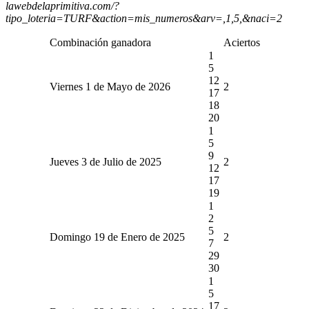
lawebdelaprimitiva.com/?
tipo_loteria=TURF&action=mis_numeros&arv=,1,5,&naci=2
Combinación ganadora
Aciertos
1
5
12
Viernes 1 de Mayo de 2026
2
17
18
20
1
5
9
Jueves 3 de Julio de 2025
2
12
17
19
1
2
5
Domingo 19 de Enero de 2025
2
7
29
30
1
5
17