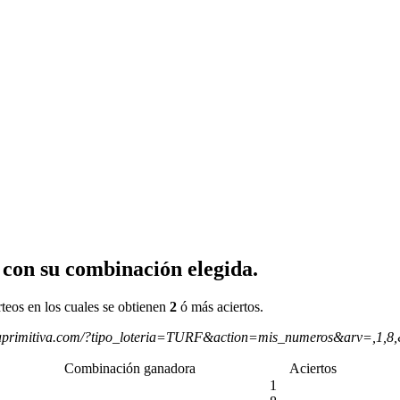
 con su combinación elegida.
rteos en los cuales se obtienen
2
ó más aciertos.
aprimitiva.com/?tipo_loteria=TURF&action=mis_numeros&arv=,1,8
Combinación ganadora
Aciertos
1