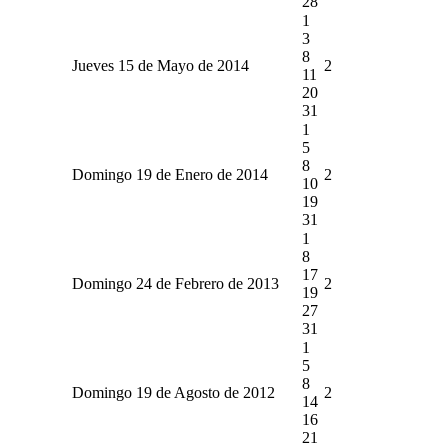
28
1
3
8
Jueves 15 de Mayo de 2014
2
11
20
31
1
5
8
Domingo 19 de Enero de 2014
2
10
19
31
1
8
17
Domingo 24 de Febrero de 2013
2
19
27
31
1
5
8
Domingo 19 de Agosto de 2012
2
14
16
21