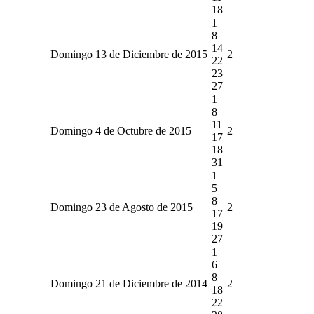
18
1
8
14
Domingo 13 de Diciembre de 2015
2
22
23
27
1
8
11
Domingo 4 de Octubre de 2015
2
17
18
31
1
5
8
Domingo 23 de Agosto de 2015
2
17
19
27
1
6
8
Domingo 21 de Diciembre de 2014
2
18
22