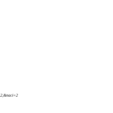
12,&naci=2