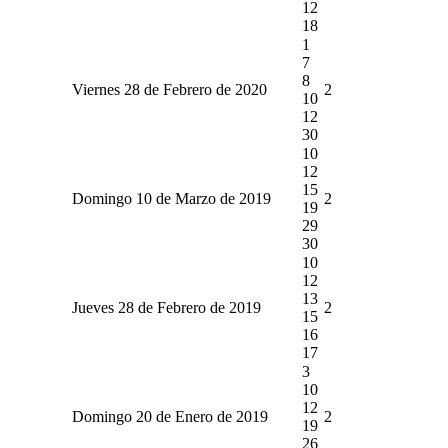
12
18
1
7
8
Viernes 28 de Febrero de 2020
2
10
12
30
10
12
15
Domingo 10 de Marzo de 2019
2
19
29
30
10
12
13
Jueves 28 de Febrero de 2019
2
15
16
17
3
10
12
Domingo 20 de Enero de 2019
2
19
26