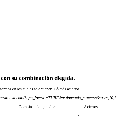
 con su combinación elegida.
sorteos en los cuales se obtienen
2
ó más aciertos.
aprimitiva.com/?tipo_loteria=TURF&action=mis_numeros&arv=,10,
Combinación ganadora
Aciertos
1