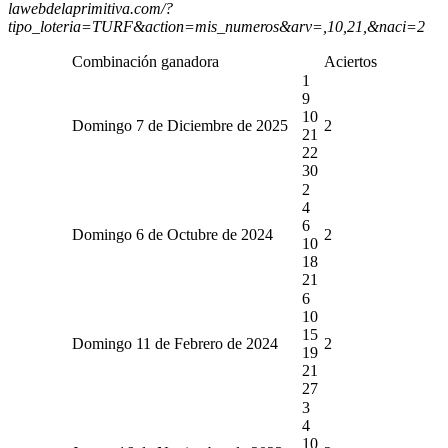
lawebdelaprimitiva.com/?
tipo_loteria=TURF&action=mis_numeros&arv=,10,21,&naci=2
Combinación ganadora
Aciertos
1
9
10
Domingo 7 de Diciembre de 2025
2
21
22
30
2
4
6
Domingo 6 de Octubre de 2024
2
10
18
21
6
10
15
Domingo 11 de Febrero de 2024
2
19
21
27
3
4
10