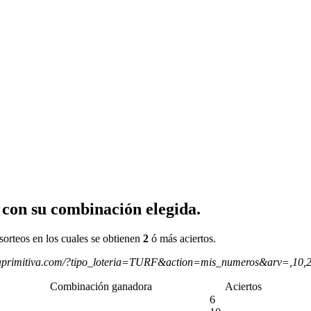
 con su combinación elegida.
sorteos en los cuales se obtienen
2
ó más aciertos.
aprimitiva.com/?tipo_loteria=TURF&action=mis_numeros&arv=,10,
Combinación ganadora
Aciertos
6