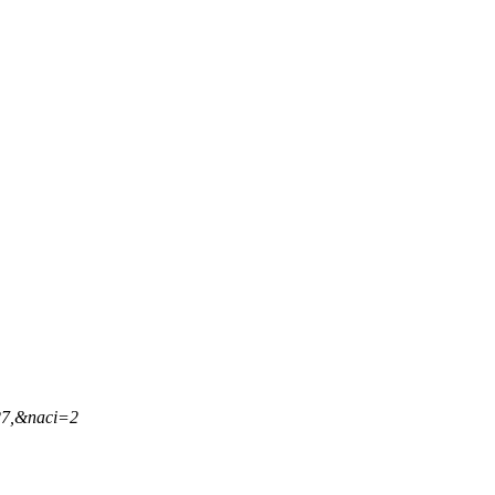
27,&naci=2