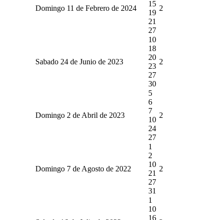
15
Domingo 11 de Febrero de 2024
2
19
21
27
10
18
20
Sabado 24 de Junio de 2023
2
23
27
30
5
6
7
Domingo 2 de Abril de 2023
2
10
24
27
1
2
10
Domingo 7 de Agosto de 2022
2
21
27
31
1
10
16