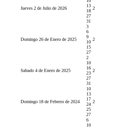
10
13
Jueves 2 de Julio de 2026
2
18
27
31
3
6
9
Domingo 26 de Enero de 2025
2
10
15
27
2
10
16
Sabado 4 de Enero de 2025
2
23
27
31
10
13
17
Domingo 18 de Febrero de 2024
2
24
25
27
6
10