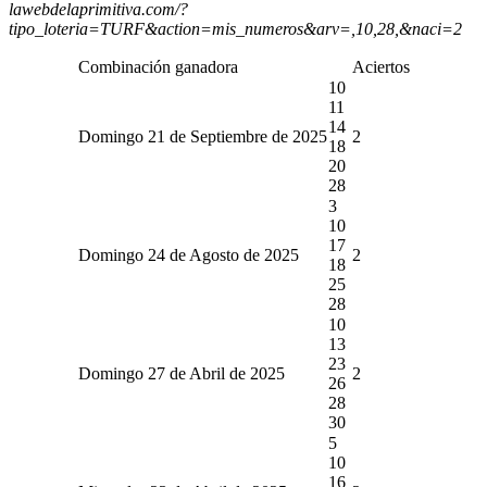
lawebdelaprimitiva.com/?
tipo_loteria=TURF&action=mis_numeros&arv=,10,28,&naci=2
Combinación ganadora
Aciertos
10
11
14
Domingo 21 de Septiembre de 2025
2
18
20
28
3
10
17
Domingo 24 de Agosto de 2025
2
18
25
28
10
13
23
Domingo 27 de Abril de 2025
2
26
28
30
5
10
16