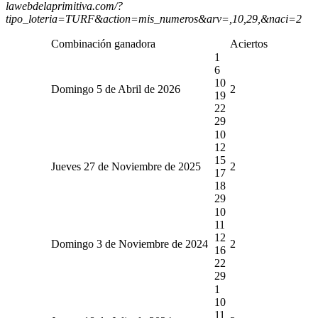
lawebdelaprimitiva.com/?
tipo_loteria=TURF&action=mis_numeros&arv=,10,29,&naci=2
Combinación ganadora
Aciertos
1
6
10
Domingo 5 de Abril de 2026
2
19
22
29
10
12
15
Jueves 27 de Noviembre de 2025
2
17
18
29
10
11
12
Domingo 3 de Noviembre de 2024
2
16
22
29
1
10
11