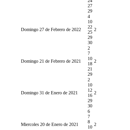
24
27
29
4
10
22
Domingo 27 de Febrero de 2022
2
25
29
30
2
7
10
Domingo 21 de Febrero de 2021
2
18
21
29
2
10
12
Domingo 31 de Enero de 2021
2
16
29
30
6
7
8
Miercoles 20 de Enero de 2021
2
10