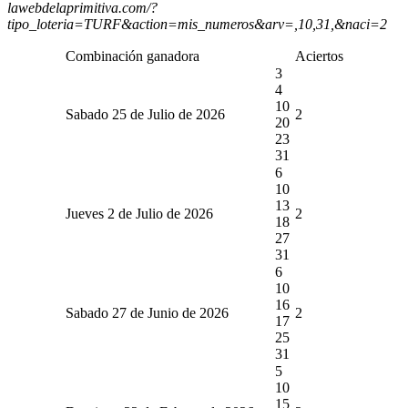
lawebdelaprimitiva.com/?
tipo_loteria=TURF&action=mis_numeros&arv=,10,31,&naci=2
Combinación ganadora
Aciertos
3
4
10
Sabado 25 de Julio de 2026
2
20
23
31
6
10
13
Jueves 2 de Julio de 2026
2
18
27
31
6
10
16
Sabado 27 de Junio de 2026
2
17
25
31
5
10
15