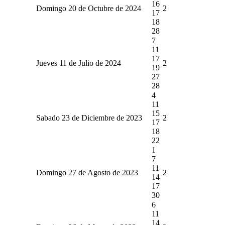
16
Domingo 20 de Octubre de 2024
2
17
18
28
7
11
17
Jueves 11 de Julio de 2024
2
19
27
28
4
11
15
Sabado 23 de Diciembre de 2023
2
17
18
22
1
7
11
Domingo 27 de Agosto de 2023
2
14
17
30
6
11
14