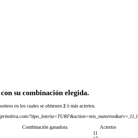
 con su combinación elegida.
sorteos en los cuales se obtienen
2
ó más aciertos.
aprimitiva.com/?tipo_loteria=TURF&action=mis_numeros&arv=,11,
Combinación ganadora
Aciertos
11