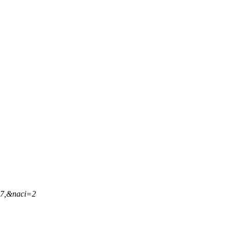
17,&naci=2