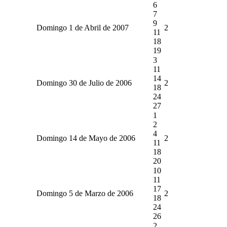
6
7
9
Domingo 1 de Abril de 2007
2
11
18
19
3
11
14
Domingo 30 de Julio de 2006
2
18
24
27
1
2
4
Domingo 14 de Mayo de 2006
2
11
18
20
10
11
17
Domingo 5 de Marzo de 2006
2
18
24
26
2