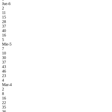
Jue-6
2
11
15
28
37
40
16
5
Mie-5
7
10
30
37
43
46
23
4
Mar-4
2
8
16
22
35
36