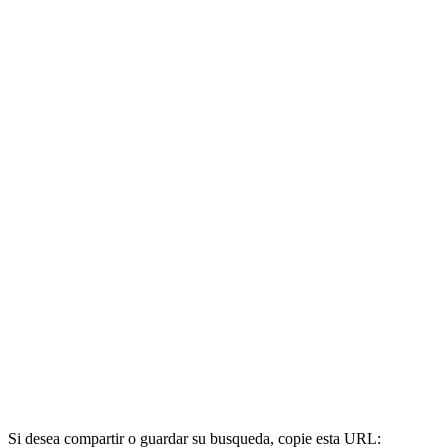
Si desea compartir o guardar su busqueda, copie esta URL: