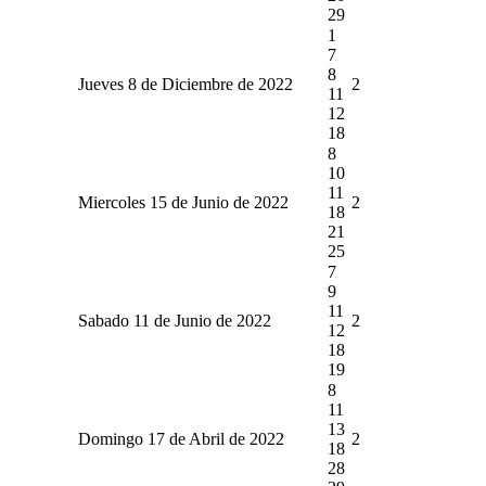
29
1
7
8
Jueves 8 de Diciembre de 2022
2
11
12
18
8
10
11
Miercoles 15 de Junio de 2022
2
18
21
25
7
9
11
Sabado 11 de Junio de 2022
2
12
18
19
8
11
13
Domingo 17 de Abril de 2022
2
18
28