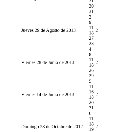
21
30
31
2
9
11
Jueves 29 de Agosto de 2013
2
18
27
28
4
8
11
Viernes 28 de Junio de 2013
2
18
26
29
5
11
16
Viernes 14 de Junio de 2013
2
18
20
31
6
11
18
Domingo 28 de Octubre de 2012
2
19