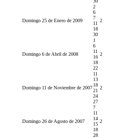
30
2
6
7
Domingo 25 de Enero de 2009
2
11
18
30
1
6
11
Domingo 6 de Abril de 2008
2
16
18
22
11
13
18
Domingo 11 de Noviembre de 2007
2
21
24
27
7
11
14
Domingo 26 de Agosto de 2007
2
15
18
28