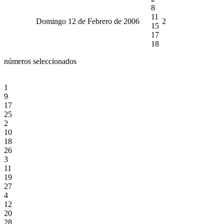
8
11
Domingo 12 de Febrero de 2006
2
15
17
18
números seleccionados
1
9
17
25
2
10
18
26
3
11
19
27
4
12
20
28