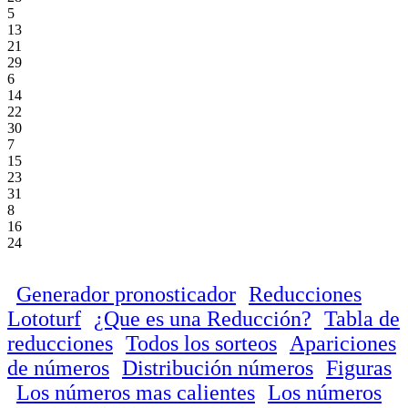
5
13
21
29
6
14
22
30
7
15
23
31
8
16
24
Generador pronosticador
Reducciones
Lototurf
¿Que es una Reducción?
Tabla de
reducciones
Todos los sorteos
Apariciones
de números
Distribución números
Figuras
Los números mas calientes
Los números