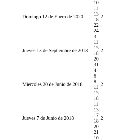
10
11
13
Domingo 12 de Enero de 2020
2
18
22
24
3
11
15
Jueves 13 de Septiembre de 2018
2
18
20
31
4
6
8
Miercoles 20 de Junio de 2018
2
11
15
18
11
13
17
Jueves 7 de Junio de 2018
2
18
20
21
10