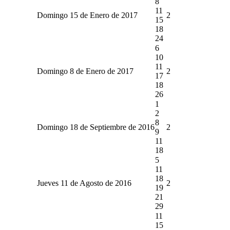
8
11
Domingo 15 de Enero de 2017
2
15
18
24
6
10
11
Domingo 8 de Enero de 2017
2
17
18
26
1
2
8
Domingo 18 de Septiembre de 2016
2
9
11
18
5
11
18
Jueves 11 de Agosto de 2016
2
19
21
29
11
15