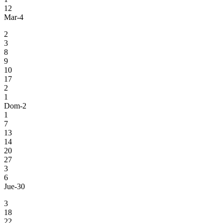
12
Mar-4
2
3
8
9
10
17
2
1
Dom-2
1
7
13
14
20
27
3
6
Jue-30
3
18
22