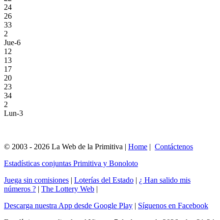
24
26
33
2
Jue-6
12
13
17
20
23
34
2
Lun-3
© 2003 - 2026 La Web de la Primitiva |
Home
|
Contáctenos
Estadísticas conjuntas Primitiva y Bonoloto
Juega sin comisiones
|
Loterías del Estado
|
¿ Han salido mis
números ?
|
The Lottery Web
|
Descarga nuestra App desde Google Play
|
Síguenos en Facebook