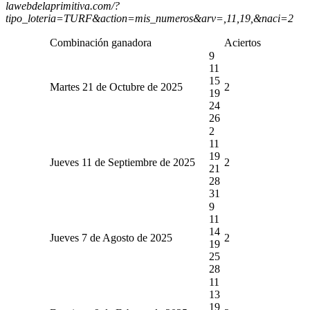
lawebdelaprimitiva.com/?
tipo_loteria=TURF&action=mis_numeros&arv=,11,19,&naci=2
Combinación ganadora
Aciertos
9
11
15
Martes 21 de Octubre de 2025
2
19
24
26
2
11
19
Jueves 11 de Septiembre de 2025
2
21
28
31
9
11
14
Jueves 7 de Agosto de 2025
2
19
25
28
11
13
19