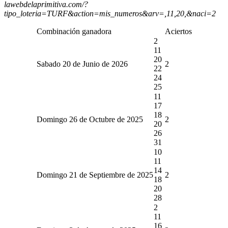
lawebdelaprimitiva.com/?
tipo_loteria=TURF&action=mis_numeros&arv=,11,20,&naci=2
Combinación ganadora
Aciertos
2
11
20
Sabado 20 de Junio de 2026
2
22
24
25
11
17
18
Domingo 26 de Octubre de 2025
2
20
26
31
10
11
14
Domingo 21 de Septiembre de 2025
2
18
20
28
2
11
16