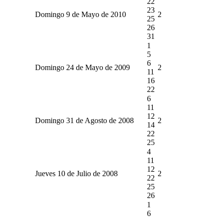
22
23
Domingo 9 de Mayo de 2010
2
25
26
31
1
5
6
Domingo 24 de Mayo de 2009
2
11
16
22
6
11
12
Domingo 31 de Agosto de 2008
2
14
22
25
4
11
12
Jueves 10 de Julio de 2008
2
22
25
26
1
6