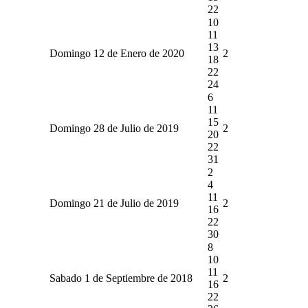
22
10
11
13
Domingo 12 de Enero de 2020
2
18
22
24
6
11
15
Domingo 28 de Julio de 2019
2
20
22
31
2
4
11
Domingo 21 de Julio de 2019
2
16
22
30
8
10
11
Sabado 1 de Septiembre de 2018
2
16
22