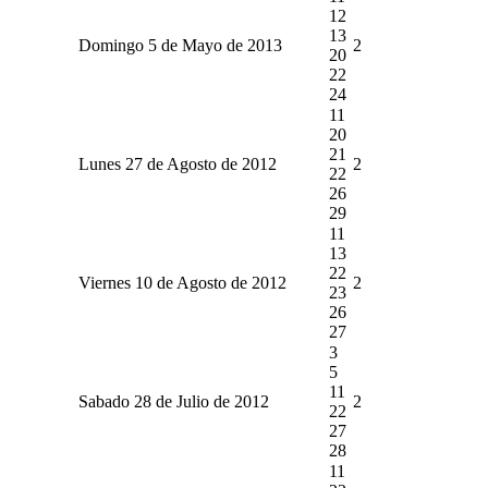
12
13
Domingo 5 de Mayo de 2013
2
20
22
24
11
20
21
Lunes 27 de Agosto de 2012
2
22
26
29
11
13
22
Viernes 10 de Agosto de 2012
2
23
26
27
3
5
11
Sabado 28 de Julio de 2012
2
22
27
28
11