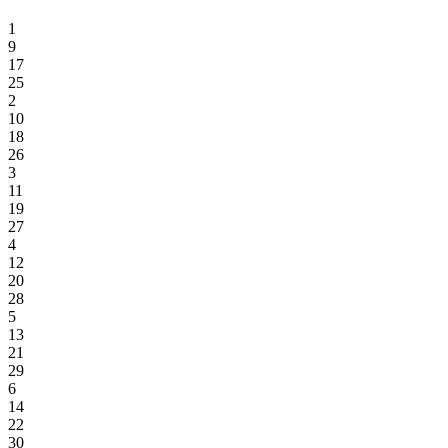
1
9
17
25
2
10
18
26
3
11
19
27
4
12
20
28
5
13
21
29
6
14
22
30