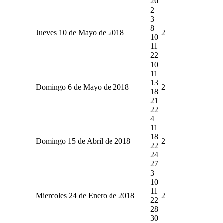
26
2
3
8
Jueves 10 de Mayo de 2018
2
10
11
22
10
11
13
Domingo 6 de Mayo de 2018
2
18
21
22
4
11
18
Domingo 15 de Abril de 2018
2
22
24
27
3
10
11
Miercoles 24 de Enero de 2018
2
22
28
30