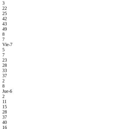
3
22
25
42
43
49
8
7
Vie-7
5
7
23
28
33
37
2
8
Jue-6
2
11
15
28
37
40
16