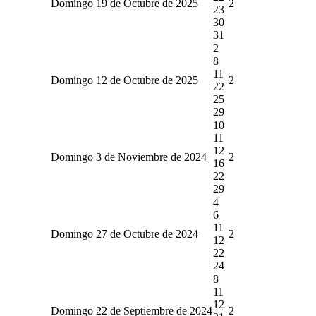
Domingo 19 de Octubre de 2025
2
23
30
31
2
8
11
Domingo 12 de Octubre de 2025
2
22
25
29
10
11
12
Domingo 3 de Noviembre de 2024
2
16
22
29
4
6
11
Domingo 27 de Octubre de 2024
2
12
22
24
8
11
12
Domingo 22 de Septiembre de 2024
2