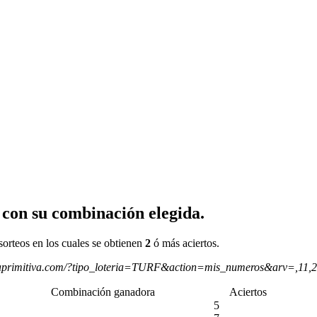
 con su combinación elegida.
sorteos en los cuales se obtienen
2
ó más aciertos.
aprimitiva.com/?tipo_loteria=TURF&action=mis_numeros&arv=,11,
Combinación ganadora
Aciertos
5