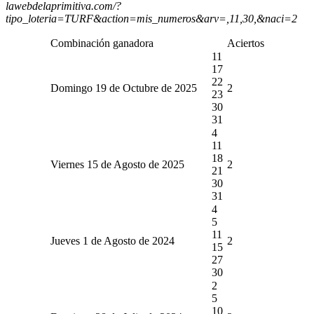
lawebdelaprimitiva.com/?
tipo_loteria=TURF&action=mis_numeros&arv=,11,30,&naci=2
Combinación ganadora
Aciertos
11
17
22
Domingo 19 de Octubre de 2025
2
23
30
31
4
11
18
Viernes 15 de Agosto de 2025
2
21
30
31
4
5
11
Jueves 1 de Agosto de 2024
2
15
27
30
2
5
10