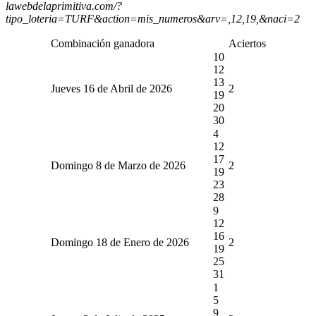
lawebdelaprimitiva.com/?
tipo_loteria=TURF&action=mis_numeros&arv=,12,19,&naci=2
Combinación ganadora
Aciertos
10
12
13
Jueves 16 de Abril de 2026
2
19
20
30
4
12
17
Domingo 8 de Marzo de 2026
2
19
23
28
9
12
16
Domingo 18 de Enero de 2026
2
19
25
31
1
5
9