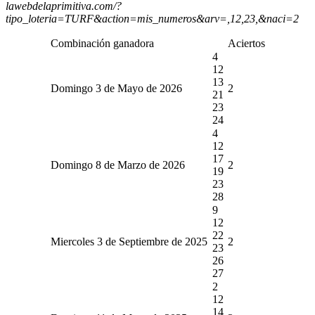
lawebdelaprimitiva.com/?
tipo_loteria=TURF&action=mis_numeros&arv=,12,23,&naci=2
Combinación ganadora
Aciertos
4
12
13
Domingo 3 de Mayo de 2026
2
21
23
24
4
12
17
Domingo 8 de Marzo de 2026
2
19
23
28
9
12
22
Miercoles 3 de Septiembre de 2025
2
23
26
27
2
12
14