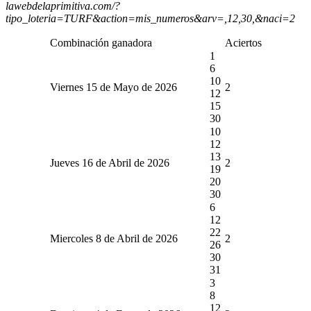
lawebdelaprimitiva.com/?
tipo_loteria=TURF&action=mis_numeros&arv=,12,30,&naci=2
Combinación ganadora
Aciertos
1
6
10
Viernes 15 de Mayo de 2026
2
12
15
30
10
12
13
Jueves 16 de Abril de 2026
2
19
20
30
6
12
22
Miercoles 8 de Abril de 2026
2
26
30
31
3
8
12