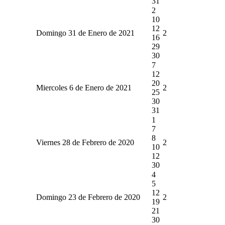
31
2
10
12
Domingo 31 de Enero de 2021
2
16
29
30
7
12
20
Miercoles 6 de Enero de 2021
2
25
30
31
1
7
8
Viernes 28 de Febrero de 2020
2
10
12
30
4
5
12
Domingo 23 de Febrero de 2020
2
19
21
30