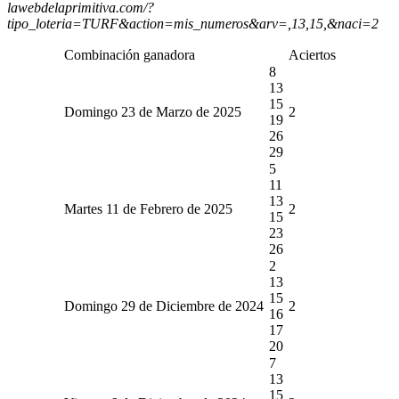
lawebdelaprimitiva.com/?
tipo_loteria=TURF&action=mis_numeros&arv=,13,15,&naci=2
Combinación ganadora
Aciertos
8
13
15
Domingo 23 de Marzo de 2025
2
19
26
29
5
11
13
Martes 11 de Febrero de 2025
2
15
23
26
2
13
15
Domingo 29 de Diciembre de 2024
2
16
17
20
7
13
15