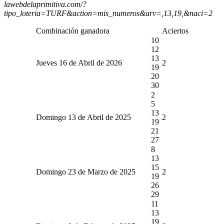
lawebdelaprimitiva.com/?
tipo_loteria=TURF&action=mis_numeros&arv=,13,19,&naci=2
Combinación ganadora
Aciertos
10
12
13
Jueves 16 de Abril de 2026
2
19
20
30
2
5
13
Domingo 13 de Abril de 2025
2
19
21
27
8
13
15
Domingo 23 de Marzo de 2025
2
19
26
29
11
13
19