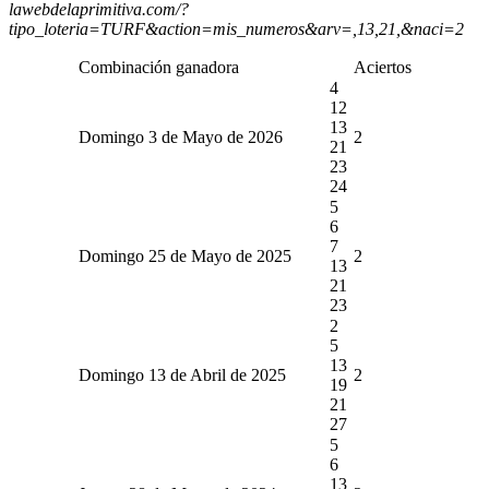
lawebdelaprimitiva.com/?
tipo_loteria=TURF&action=mis_numeros&arv=,13,21,&naci=2
Combinación ganadora
Aciertos
4
12
13
Domingo 3 de Mayo de 2026
2
21
23
24
5
6
7
Domingo 25 de Mayo de 2025
2
13
21
23
2
5
13
Domingo 13 de Abril de 2025
2
19
21
27
5
6
13